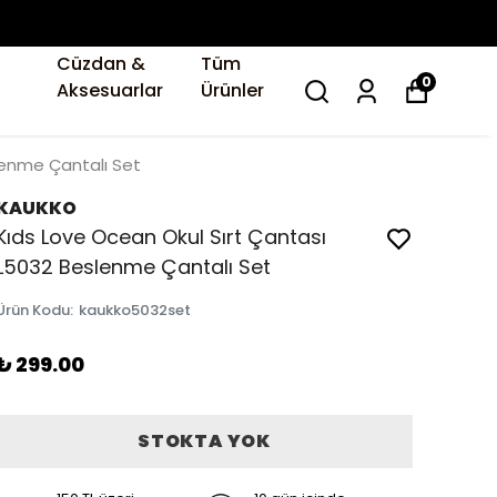
Cüzdan &
Tüm
0
Aksesuarlar
Ürünler
lenme Çantalı Set
KAUKKO
Kıds Love Ocean Okul Sırt Çantası
L5032 Beslenme Çantalı Set
Ürün Kodu
:
kaukko5032set
₺ 299.00
STOKTA YOK