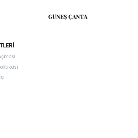
TLERİ
leşmesi
olitikası
sı