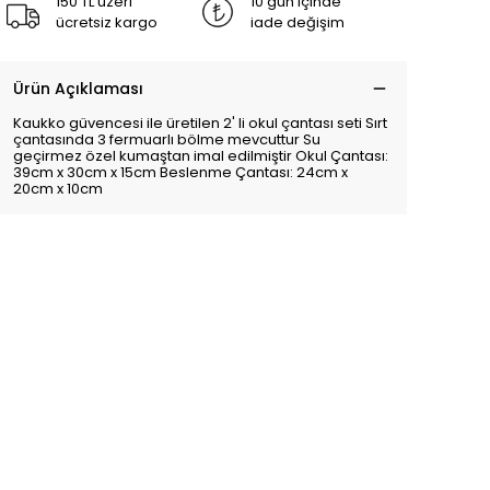
150 TL üzeri
10 gün içinde
ücretsiz kargo
iade değişim
Ürün Açıklaması
Kaukko güvencesi ile üretilen 2' li okul çantası seti Sırt
çantasında 3 fermuarlı bölme mevcuttur Su
geçirmez özel kumaştan imal edilmiştir Okul Çantası:
39cm x 30cm x 15cm Beslenme Çantası: 24cm x
20cm x 10cm