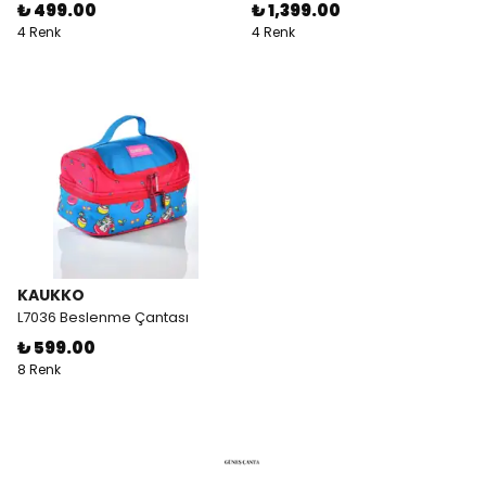
₺ 499.00
₺ 1,399.00
4 Renk
4 Renk
KAUKKO
L7036 Beslenme Çantası
₺ 599.00
8 Renk