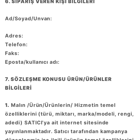
6. SİPARİŞ VEREN KİŞİ BİLGİLERİ
Ad/Soyad/Unvan:
Adres:
Telefon:
Faks:
Eposta/kullanıcı adı:
7. SÖZLEŞME KONUSU ÜRÜN/ÜRÜNLER
BİLGİLERİ
1.
Malın /Ürün/Ürünlerin/ Hizmetin temel
özelliklerini (türü, miktarı, marka/modeli, rengi,
adedi) SATICI’ya ait internet sitesinde
yayınlanmaktadır. Satıcı tarafından kampanya
düzenlenmiş ise ilgili ürünün temel özelliklerini