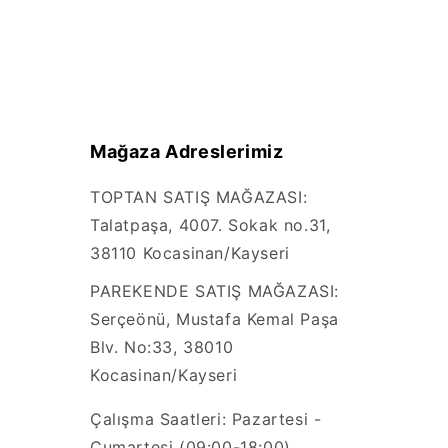
Mağaza Adreslerimiz
TOPTAN SATIŞ MAĞAZASI:
Talatpaşa, 4007. Sokak no.31,
38110 Kocasinan/Kayseri
PAREKENDE SATIŞ MAĞAZASI:
Serçeönü, Mustafa Kemal Paşa
Blv. No:33, 38010
Kocasinan/Kayseri
Çalışma Saatleri: Pazartesi -
Cumartesi (09:00-18:00)