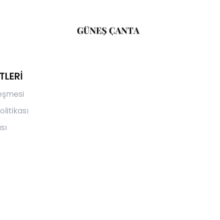
TLERİ
leşmesi
olitikası
sı