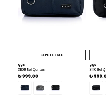
SEPETE EKLE
ççs
ççs
31109 Bel Çantası
31110 Bel 
₺ 999.00
₺ 999.