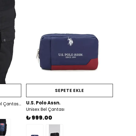
SEPETE EKLE
U.S. Polo Assn.
ÇÇS 31281 Motorcu Bacak Ve Bel Çantası – Su Geçirmez, Çok Gözlü, Ayarlanabilir Askılı
Unisex Bel Çantası
₺ 999.00