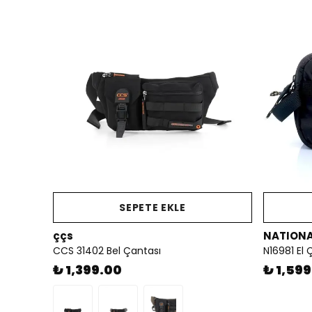
SEPETE EKLE
ççs
NATIONA
CCS 31402 Bel Çantası
N16981 El 
₺ 1,399.00
₺ 1,59