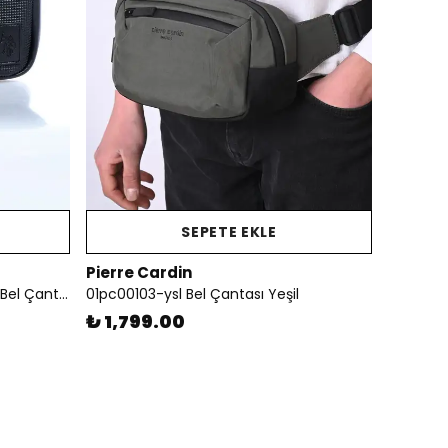
SEPETE EKLE
Pierre Cardin
U.s Polo Assn. 21558 Siyah Erkek Bel Çantası
01pc00103-ysl Bel Çantası Yeşil
₺ 1,799.00