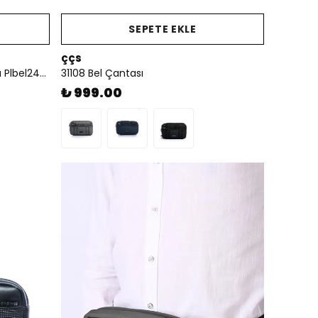
SEPETE EKLE
ççs
U.s. Polo. Assn. Erkek Bel Çantası Plbel24495
31108 Bel Çantası
₺ 999.00