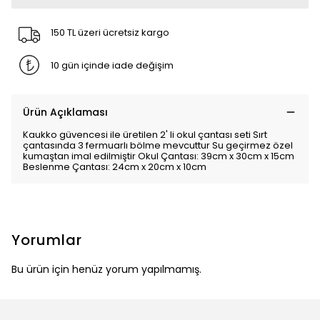
150 TL üzeri ücretsiz kargo
10 gün içinde iade değişim
Ürün Açıklaması
Kaukko güvencesi ile üretilen 2' li okul çantası seti Sırt
çantasında 3 fermuarlı bölme mevcuttur Su geçirmez özel
kumaştan imal edilmiştir Okul Çantası: 39cm x 30cm x 15cm
Beslenme Çantası: 24cm x 20cm x 10cm
Yorumlar
Bu ürün için henüz yorum yapılmamış.