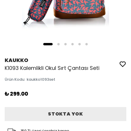
KAUKKO
K1093 Kalemlikli Okul Sırt Çantası Seti
Ürün Kodu
:
kaukko1093set
₺ 299.00
STOKTA YOK
150 TL üzeri ücretsiz kargo