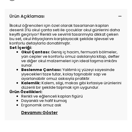
Ürün Açıklaması
İlkokul öğrencileri için özel olarak tasarlanan kaplan
desenli 3’lü okul çanta seti ile çocuklar okul günlerini daha
keyifli geçiriyor! Renkli ve sevimli tasarımıyla dikkat çeken
bu set, okul ihtiyaçlarını karşılayacak şekilde işlevsel ve
konforlu detaylarla donatılmıştır.
Set İçeriği:
Okul Çantası:
Geniş iç hacim, fermuarlı bölmeler,
yan cepler ve konforlu omuz askılarıyla kitap, defter
ve diğer okul malzemeleri için ideal taşıma imkânı
sunar.
Beslenme Çantası:
Yalıtımlı iç yüzeyi sayesinde
yiyecekleri taze tutar, kolay taşınabilir sap ve
ayarlanabilir omuz askısıyla pratiktir.
Kalemlik:
Kalem, silgi, makas gibi kırtasiye ürünlerini
düzenli bir şekilde taşımak için uygundur.
Ürün Özellikleri:
Renkli ve eğlenceli kaplan figürü
Dayanıklı ve hafif kumaş
Ergonomik omuz ask
Devamını Göster