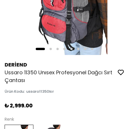
DERİEND
Ussaro 11350 Unısex Profesyonel Dağcı Sırt
Çantası
Ürün Kodu
:
ussaro11350kır
₺ 2,999.00
Renk