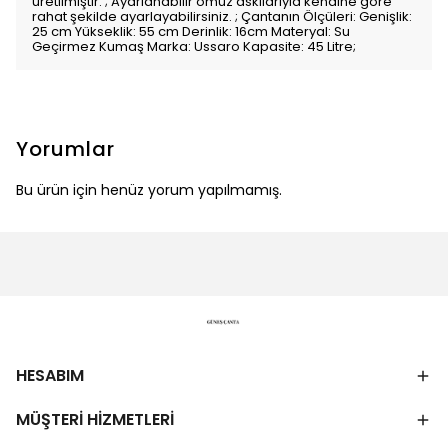
üretilmiştir. ; Ayarlanabilir omuz askılarıyla kendine göre
rahat şekilde ayarlayabilirsiniz. ; Çantanın Ölçüleri: Genişlik:
25 cm Yükseklik: 55 cm Derinlik: 16cm Materyal: Su
Geçirmez Kumaş Marka: Ussaro Kapasite: 45 Litre;
Yorumlar
Bu ürün için henüz yorum yapılmamış.
HESABIM
MÜŞTERİ HİZMETLERİ