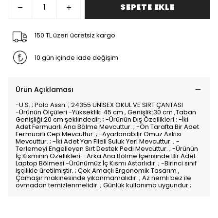
SEPETE EKLE
150 TL üzeri ücretsiz kargo
10 gün içinde iade değişim
Ürün Açıklaması
-U.S. ; Polo Assn. ; 24355 UNİSEX OKUL VE SIRT ÇANTASI
-Ürünün Ölçüleri -Yükseklik: 45 cm , Genişlik:30 cm ,Taban
Genişliği:20 cm şeklindedir. ; -Ürünün Dış Özellikleri : -İki
Adet Fermuarlı Ana Bölme Mevcuttur. ; -Ön Tarafta Bir Adet
Fermuarlı Cep Mevcuttur. ; -Ayarlanabilir Omuz Askısı
Mevcuttur. ; -İki Adet Yan Fileli Suluk Yeri Mevcuttur. ; -
Terlemeyi Engelleyen Sırt Destek Pedi Mevcuttur. ; -Ürünün
İç Kısmının Özellikleri: -Arka Ana Bölme İçerisinde Bir Adet
Laptop Bölmesi -Ürünümüz İç Kısmı Astarlıdır. ; -Birinci sınıf
işçilikle üretilmiştir. ; Çok Amaçlı Ergonomik Tasarım ,
Çamaşır makinesinde yıkanmamalıdır. ; Az nemli bez ile
ovmadan temizlenmelidir. ; Günlük kullanıma uygundur.;