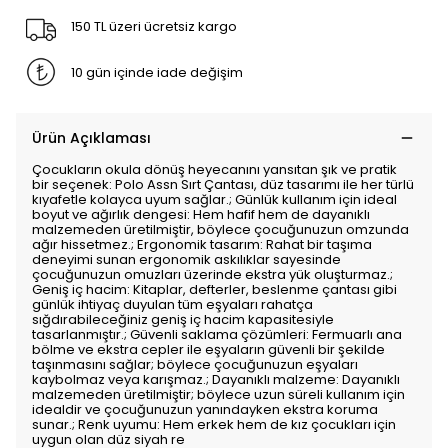
150 TL üzeri ücretsiz kargo
10 gün içinde iade değişim
Ürün Açıklaması
Çocukların okula dönüş heyecanını yansıtan şık ve pratik
bir seçenek: Polo Assn Sırt Çantası, düz tasarımı ile her türlü
kıyafetle kolayca uyum sağlar.; Günlük kullanım için ideal
boyut ve ağırlık dengesi: Hem hafif hem de dayanıklı
malzemeden üretilmiştir, böylece çocuğunuzun omzunda
ağır hissetmez.; Ergonomik tasarım: Rahat bir taşıma
deneyimi sunan ergonomik askılıklar sayesinde
çocuğunuzun omuzları üzerinde ekstra yük oluşturmaz.;
Geniş iç hacim: Kitaplar, defterler, beslenme çantası gibi
günlük ihtiyaç duyulan tüm eşyaları rahatça
sığdırabileceğiniz geniş iç hacim kapasitesiyle
tasarlanmıştır.; Güvenli saklama çözümleri: Fermuarlı ana
bölme ve ekstra cepler ile eşyaların güvenli bir şekilde
taşınmasını sağlar; böylece çocuğunuzun eşyaları
kaybolmaz veya karışmaz.; Dayanıklı malzeme: Dayanıklı
malzemeden üretilmiştir; böylece uzun süreli kullanım için
idealdir ve çocuğunuzun yanındayken ekstra koruma
sunar.; Renk uyumu: Hem erkek hem de kız çocukları için
uygun olan düz siyah re