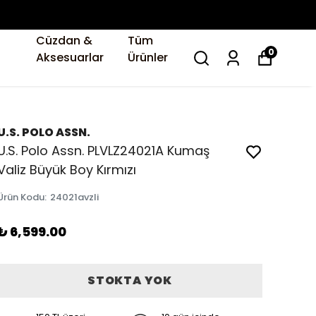
Cüzdan &
Tüm
0
Aksesuarlar
Ürünler
U.S. POLO ASSN.
U.S. Polo Assn. PLVLZ24021A Kumaş
Valiz Büyük Boy Kırmızı
Ürün Kodu
:
24021avzli
₺ 6,599.00
STOKTA YOK