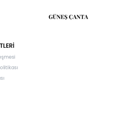
TLERİ
leşmesi
olitikası
sı