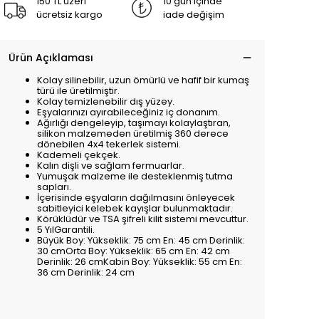
150 TL üzeri
10 gün içinde
ücretsiz kargo
iade değişim
Ürün Açıklaması
Kolay silinebilir, uzun ömürlü ve hafif bir kumaş
türü ile üretilmiştir.
Kolay temizlenebilir dış yüzey.
Eşyalarınızı ayırabileceğiniz iç donanım.
Ağırlığı dengeleyip, taşımayı kolaylaştıran,
silikon malzemeden üretilmiş 360 derece
dönebilen 4x4 tekerlek sistemi.
Kademeli çekçek.
Kalın dişli ve sağlam fermuarlar.
Yumuşak malzeme ile desteklenmiş tutma
sapları.
İçerisinde eşyaların dağılmasını önleyecek
sabitleyici kelebek kayışlar bulunmaktadır.
Körüklüdür ve TSA şifreli kilit sistemi mevcuttur.
5 YılGarantili.
Büyük Boy: Yükseklik: 75 cm En: 45 cm Derinlik:
30 cmOrta Boy: Yükseklik: 65 cm En: 42 cm
Derinlik: 26 cmKabin Boy: Yükseklik: 55 cm En:
36 cm Derinlik: 24 cm