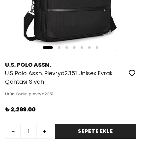
U.S. POLO ASSN.
U.S Polo Assn. Plevryd2351 Unisex Evrak
Çantası Siyah
Ürün Kodu
:
plevryd2351
₺ 2,299.00
SEPETE EKLE