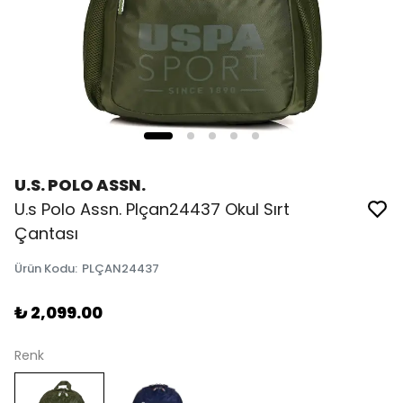
U.S. POLO ASSN.
U.s Polo Assn. Plçan24437 Okul Sırt
Çantası
Ürün Kodu
:
PLÇAN24437
₺ 2,099.00
Renk