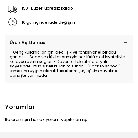
150 TL üzeri ücretsiz kargo
10 gün içinde iade değişim
Ürün Açıklaması
- Genç kullanıcılar için ideal, şık ve fonksiyonel bir okul
çantası; - Sade ve düz tasarımıyla her türlü okul kıyafetiyle
kolayca uyum sağlar; - Dayanıklı tekstil materyali
sayesinde uzun süreli kullanım sunar; - "Back to school"
temasına uygun olarak tasarlanmıştır, eğitim hayatına
dönüşte yanınızda;
Yorumlar
Bu ürün için henüz yorum yapılmamış.