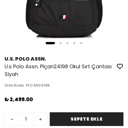
U.S. POLO ASSN.
U.s Polo Assn. Plçan24198 Okul Sırt Çantası
Siyah
Ürün Kodu
:
PLCAN24198
₺ 2,499.00
SEPETE EKLE