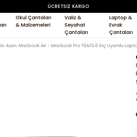
ÜCRETSIZ KARGO
Okul Çantaları
Valiz &
Laptop &
arı
& Malzemeleri
Seyahat
Evrak
Çantaları
Çantaları
olo Assn. Macbook Air - Macbook Pro 15&15.6 İnç Uyumlu Laptop