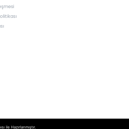
leşmesi
olitikası
sı
ısı ile Hazırlanmıştır.