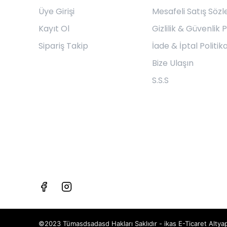
Üye Girişi
Mesafeli Satış Söz
Kayıt Ol
Gizlilik & Güvenlik P
Sipariş Takip
İade & İptal Politika
Bize Ulaşın
S.S.S
©2023 Tümasdsadasd Hakları Saklıdır - ikas E-Ticaret
Altyap