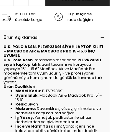
150 TL üzeri
10 gün içinde
ücretsiz kargo
iade değişim
Ürün Açıklaması
U.S. POLO ASSN. PLEVR23691 SİYAH LAPTOP KILIFI
– MACBOOK AIR & MACBOOK PRO 15-15.6 İNÇ
UYUMLU
U.S. Polo Assn.
tarafından tasarlanan
PLEVR23691
siyah laptop kılıfı
, zarif tasarımı ve koruyucu
yapısıyla 15" – 15.6" MacBook Air ve MacBook Pro
modelleriyle tam uyumludur. Şık ve profesyonel
görünümüyle hem iş hem de günlük kullanımda fark
yaratır.
Ürün Özellikleri:
Model Kodu:
PLEVR23691
Uyumluluk:
MacBook Air & MacBook Pro 15"–
15.6"
Renk:
Siyah
Malzeme:
Dayanıklı dış yüzey, çizilmelere ve
darbelere karşı koruma sağlar
İç Yüzey:
Yumuşak pedli astar ile cihazı
darbelerden ve çiziklerden korur
İnce ve Hafif Tasarım:
Çanta içerisinde
kolay taşınabilir, günlük kullanımda idealdir