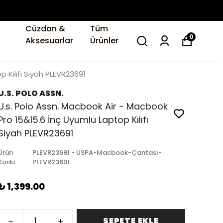
Cüzdan &
Tüm
0
Aksesuarlar
Ürünler
 Kılıfı Siyah PLEVR23691
U.S. POLO ASSN.
U.s. Polo Assn. Macbook Air - Macbook
Pro 15&15.6 İnç Uyumlu Laptop Kılıfı
Siyah PLEVR23691
Ürün
PLEVR23691 - USPA-Macbook-Çantası-
Kodu
:
PLEVR23691
₺ 1,399.00
SEPETE EKLE