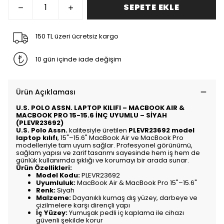
SEPETE EKLE
150 TL üzeri ücretsiz kargo
10 gün içinde iade değişim
Ürün Açıklaması
U.S. POLO ASSN. LAPTOP KILIFI – MACBOOK AIR &
MACBOOK PRO 15-15.6 İNÇ UYUMLU – SİYAH
(PLEVR23692)
U.S. Polo Assn.
kalitesiyle üretilen
PLEVR23692 model
laptop kılıfı
, 15"–15.6" MacBook Air ve MacBook Pro
modelleriyle tam uyum sağlar. Profesyonel görünümü,
sağlam yapısı ve zarif tasarımı sayesinde hem iş hem de
günlük kullanımda şıklığı ve korumayı bir arada sunar.
Ürün Özellikleri:
Model Kodu:
PLEVR23692
Uyumluluk:
MacBook Air & MacBook Pro 15"–15.6"
Renk:
Siyah
Malzeme:
Dayanıklı kumaş dış yüzey, darbeye ve
çizilmelere karşı dirençli yapı
İç Yüzey:
Yumuşak pedli iç kaplama ile cihazı
güvenli şekilde korur