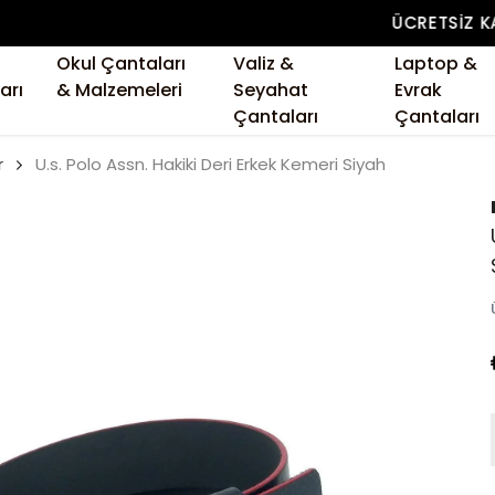
ÜCRETSIZ KARGO
Okul Çantaları
Valiz &
Laptop &
arı
& Malzemeleri
Seyahat
Evrak
Çantaları
Çantaları
r
U.s. Polo Assn. Hakiki Deri Erkek Kemeri Siyah