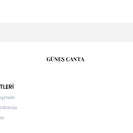
TLERİ
leşmesi
olitikası
sı