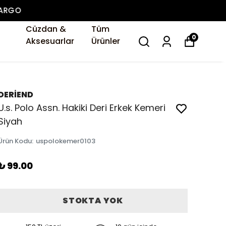
Cüzdan &
Tüm
0
Aksesuarlar
Ürünler
DERİEND
U.s. Polo Assn. Hakiki Deri Erkek Kemeri
Siyah
Ürün Kodu
:
uspolokemer0103
₺ 99.00
STOKTA YOK