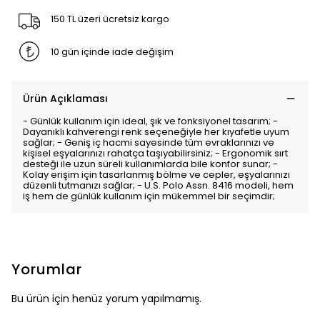
150 TL üzeri ücretsiz kargo
10 gün içinde iade değişim
Ürün Açıklaması
- Günlük kullanım için ideal, şık ve fonksiyonel tasarım; -
Dayanıklı kahverengi renk seçeneğiyle her kıyafetle uyum
sağlar; - Geniş iç hacmi sayesinde tüm evraklarınızı ve
kişisel eşyalarınızı rahatça taşıyabilirsiniz; - Ergonomik sırt
desteği ile uzun süreli kullanımlarda bile konfor sunar; -
Kolay erişim için tasarlanmış bölme ve cepler, eşyalarınızı
düzenli tutmanızı sağlar; - U.S. Polo Assn. 8416 modeli, hem
iş hem de günlük kullanım için mükemmel bir seçimdir;
Yorumlar
Bu ürün için henüz yorum yapılmamış.