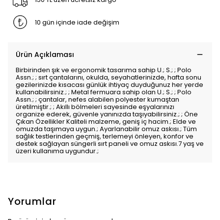
10 gün içinde iade değişim
Ürün Açıklaması
Birbirinden şık ve ergonomik tasarıma sahip U.; S.; ; Polo
Assn.; ; sırt çantalarını, okulda, seyahatlerinizde, hafta sonu
gezilerinizde kısacası günlük ihtiyaç duyduğunuz her yerde
kullanabilirsiniz.; ; Metal fermuara sahip olan U.; S.; ; Polo
Assn.; ; çantalar, nefes alabilen polyester kumaştan
üretilmiştir.; ; Akıllı bölmeleri sayesinde eşyalarınızı
organize ederek, güvenle yanınızda taşıyabilirsiniz.; ; Öne
Çıkan Özellikler Kaliteli malzeme, geniş iç hacim.; Elde ve
omuzda taşımaya uygun.; Ayarlanabilir omuz askısı.; Tüm
sağlık testlerinden geçmiş, terlemeyi önleyen, konfor ve
destek sağlayan süngerli sırt paneli ve omuz askısı.7 yaş ve
üzeri kullanıma uygundur.;
Yorumlar