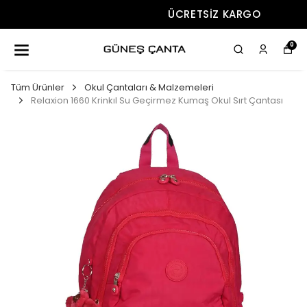
ÜCRETSIZ KARGO
0
Tüm Ürünler
Okul Çantaları & Malzemeleri
Relaxion 1660 Krinkıl Su Geçirmez Kumaş Okul Sırt Çantası