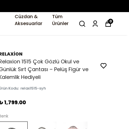
Cüzdan &
Tüm
0
Aksesuarlar
Ürünler
RELAXİON
Relaxion 1515 Çok Gözlü Okul ve
Günlük Sırt Çantası – Pelüş Figür ve
Kalemlik Hediyeli
Ürün Kodu
:
relax1515-syh
₺ 1,799.00
Renk