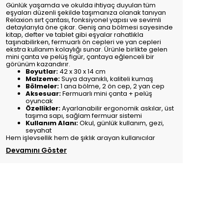
Günlük yaşamda ve okulda ihtiyaç duyulan tüm
eşyaları düzenli şekilde taşımanıza olanak tanıyan
Relaxion sırt çantası, fonksiyonel yapısı ve sevimli
detaylarıyla öne çıkar. Geniş ana bölmesi sayesinde
kitap, defter ve tablet gibi eşyalar rahatlıkla
taşınabilirken, fermuarlı ön cepleri ve yan cepleri
ekstra kullanım kolaylığı sunar. Ürünle birlikte gelen
mini çanta ve pelüş figür, çantaya eğlenceli bir
görünüm kazandırır.
Boyutlar:
42 x 30 x 14 cm
Malzeme:
Suya dayanıklı, kaliteli kumaş
Bölmeler:
1 ana bölme, 2 ön cep, 2 yan cep
Aksesuar:
Fermuarlı mini çanta + pelüş
oyuncak
Özellikler:
Ayarlanabilir ergonomik askılar, üst
taşıma sapı, sağlam fermuar sistemi
Kullanım Alanı:
Okul, günlük kullanım, gezi,
seyahat
Hem işlevsellik hem de şıklık arayan kullanıcılar
Devamını Göster