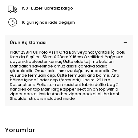
150 TL üzeri ücretsiz kargo
10 gün içinde iade değişim
Ürün Açıklaması
Plduf 23814 Us Polo Assn Orta Boy Seyahat Çantası İçi dolu
iken dış ölçüleri: 51cm X 28cm X 16cm Özellikleri: Yağmura
dayanıklı polyester kumaş Üstte elde taşıma kulpları,
Mandalları sayesinde omuz askısı çantaya takılıp
çıkartılabilir, Omuz askısının uzunluğu ayarlanabilir, Ön
yüzünde fermuarlı cep, Üstte fermuarlı ana bölme, Ana
bölme içinde 1 adet cep (fermuarlı) Hacim: 22 Litre
Descriptions: Poliester rain resistant fabric duffle bag 2
handles on top Main large zipper section on top with a
zipper pocket inside Another zipper pocket at the front
Shoulder strap is included inside
Yorumlar