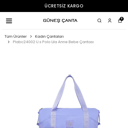
ÜCRETSIZ KARGO
0
Tüm Ürünler
Kadın Çantaları
Plabc24002 U.s Polo Lila Anne Bebe Çantası