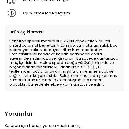
10 gün içinde iade değişim
Ürün Açıklaması
Benetton sporcu matara suluk kilitli kapak tritan 700 ml
united colors of benetton tritan sporcu matarası suluk bpa
içermeyen koku yapmayan tritan hammaddeden
üretilmiştir Kilitli kapak ve kapak içerisindeki conta
sayesinde sızdırmaz özelliği vardır.; Bu sayede çantanızda
araç içerisinde okulda sporda doğa yürüyüşlerinizde ve
birçok alanda rahatlıkla kullanabilirsiniz.; T.; K.; I.; B
testlerinden pozitif onay alınmıştır ürün içerisine sıcak ve
soğuk sıvılar koyabilirsiniz.; Bulaşık makinasında yıkanması
zamanla ürün üzerinde çizikler oluşmasına neden
olacaktır.; Bu nedenle elde yıkanması tavsiye edilir.
Yorumlar
Bu ürün için henüz yorum yapılmamış.