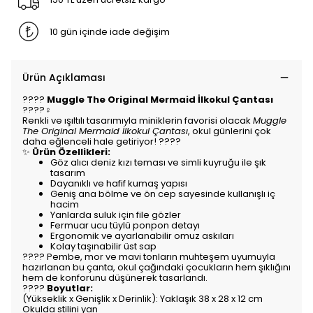
10 gün içinde iade değişim
Ürün Açıklaması
????
Muggle The Original Mermaid İlkokul Çantası
????‍♀️
Renkli ve ışıltılı tasarımıyla miniklerin favorisi olacak
Muggle
The Original Mermaid İlkokul Çantası
, okul günlerini çok
daha eğlenceli hale getiriyor! ????
✨
Ürün Özellikleri:
Göz alıcı deniz kızı teması ve simli kuyruğu ile şık
tasarım
Dayanıklı ve hafif kumaş yapısı
Geniş ana bölme ve ön cep sayesinde kullanışlı iç
hacim
Yanlarda suluk için file gözler
Fermuar ucu tüylü ponpon detayı
Ergonomik ve ayarlanabilir omuz askıları
Kolay taşınabilir üst sap
???? Pembe, mor ve mavi tonların muhteşem uyumuyla
hazırlanan bu çanta, okul çağındaki çocukların hem şıklığını
hem de konforunu düşünerek tasarlandı.
????
Boyutlar:
(Yükseklik x Genişlik x Derinlik): Yaklaşık 38 x 28 x 12 cm
Okulda stilini yan