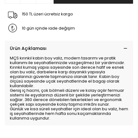
150 TL üzeri ücretsiz kargo
10 gün içinde iade değişim
Ürün Açıklaması
MÇS kırınkıl kabin boy valiz, modern tasarımı ve pratik
kullanımı ile seyahatlerinizde vazgeçilmez bir yardımcıdır.
Kırınkıl kumaş yapısı sayesinde son derece hafif ve esnek
olan bu valiz, darbelere karşı dayanıklı yapısıyla
eşyalarınızı güvenle taşımanıza olanak tanır. Kabin boy
ölçüsü sayesinde uçak seyahatlerinde el bagajı olarak
kullanılabilir.
Geniş iç hacmi, çok bölmeli düzeni ve kolay açılır fermuar
sistemi ile eşyalarınızı düzenli bir şekilde yerleştirmenizi
sağlar. 360 derece dönebilen tekerlekleri ve ergonomik
çekçek sapı sayesinde kolay taşıma imkânı sunar.
Günlük ve kısa süreli seyahatler için ideal olan bu valiz, hem
iş seyahatlerinde hem hafta sonu kaçamaklarında
kullanıma uygundur.