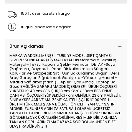
150 TL üzeri ücretsiz kargo
10 gün içinde iade değişim
Ürün Açıklaması
MARKA:WADDELL MENŞEİ : TÜRKİYE MODEL :SIRT ÇANTASI
SEZON : SONBAHAR/KIŞ MATERYAL Dış Materyal= Tekstil İç
Materyal= Tekstil Kapama Şekli= Fermuarlı DETAY -Suya
(Yağmura) Dayanıklı -Rahat Bir Kullanım İçin Süngerli
Kolluklar Ve Ortopedik Sırt -Günlük Kullanıma Uygun -Ders
Araç Gereçleri Sığabilecek Genişlikte -Yüksek İç Hacmi -
Astarla Sağlamlaştırılmış Cepler -Çok Amaçlı Laptopluk
Gözü SAĞLIĞA ZARARLI MADDE İÇERMEZ!!!! ÜRÜN ÖLÇÜLERİ :
YÜKSEKLİK: 40 cm GENİŞLİK;18 cm Körük: 18cm BESLENME
ÇANTASI ÖLÇÜLERİ YÜKSEKLİK;17 cm GENİŞLİK;23 cm KALİTELİ 1.
SINIF AKSESUAR VE MALZEME KALİTELİ İŞÇİLİK %100 YERLİ
ÜRETİM TÜRK MALI 2 ANA BÖLME 1 ÖN CEP 1 YAN CEP SATIN
ALDIĞINIZÜRÜNLER ADINIZA FATURALI OLARAK ÜCRETSİZ
KARGO İLE GÖNDERİLİR. RESİMDE SİPARİŞ ETTİĞİNİZ ÜRÜN, SİZE
GÖNDERİLECEK ÜRÜNLERİN ORİJİNAL RESİMLERİDİR. AKLINIZA
TAKILAN SORULARINIZI MAĞAZAYA SOR BÖLÜMÜNDEN BİZE
ULAŞTIRABİLİRSİNİZ !!