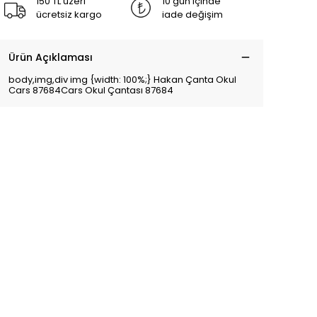
150 TL üzeri
10 gün içinde
ücretsiz kargo
iade değişim
Ürün Açıklaması
body,img,div img {width: 100%;} Hakan Çanta Okul
Cars 87684Cars Okul Çantası 87684