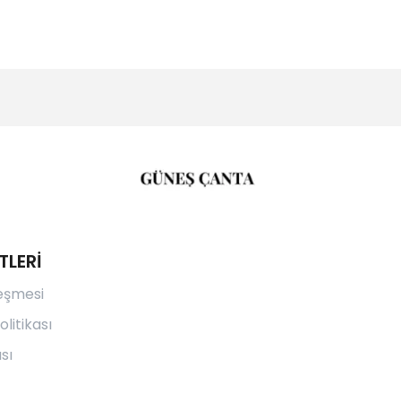
TLERİ
leşmesi
olitikası
sı