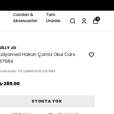
Cüzdan &
Tüm
0
Aksesuarlar
Ürünler
JİLLY JO
Lidyamed Hakan Çanta Okul Cars
87684
Ürün Kodu
:
OCLDMHOFISCE87684
₺ 289.00
STOKTA YOK