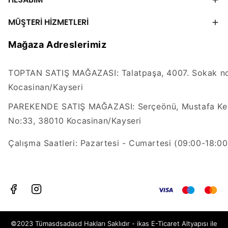
MÜŞTERİ HİZMETLERİ
Mağaza Adreslerimiz
TOPTAN SATIŞ MAĞAZASI: Talatpaşa, 4007. Sokak no
Kocasinan/Kayseri
PAREKENDE SATIŞ MAĞAZASI: Serçeönü, Mustafa Kem
No:33, 38010 Kocasinan/Kayseri
Çalışma Saatleri: Pazartesi - Cumartesi (09:00-18:00
©2023 Tümasdsadasd Hakları Saklıdır - ikas E-Ticaret
Altyapısı ile