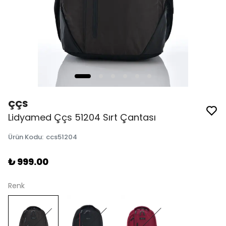
ÇÇS
Lidyamed Ççs 51204 Sırt Çantası
Ürün Kodu
:
ccs51204
₺ 999.00
Renk