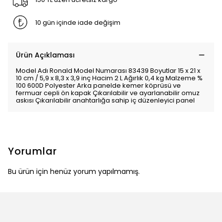
10 gün içinde iade değişim
Ürün Açıklaması
Model Adı Ronald Model Numarası 83439 Boyutlar 15 x 21 x
10 cm / 5,9 x 8,3 x 3,9 inç Hacim 2 L Ağırlık 0,4 kg Malzeme %
100 600D Polyester Arka panelde kemer köprüsü ve
fermuar cepli ön kapak Çıkarılabilir ve ayarlanabilir omuz
askısı Çıkarılabilir anahtarlığa sahip iç düzenleyici panel
Yorumlar
Bu ürün için henüz yorum yapılmamış.