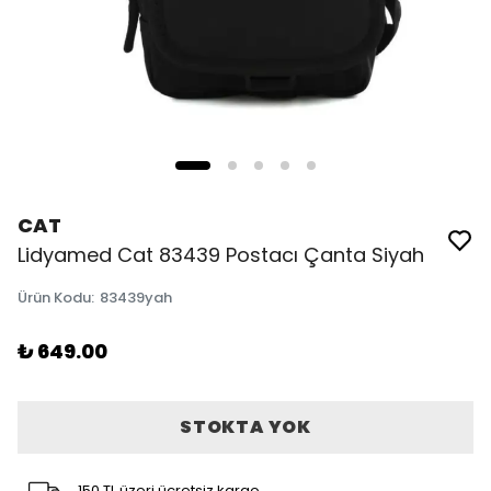
CAT
Lidyamed Cat 83439 Postacı Çanta Siyah
Ürün Kodu
:
83439yah
₺ 649.00
STOKTA YOK
150 TL üzeri ücretsiz kargo