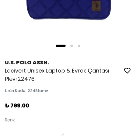
U.S. POLO ASSN.
Lacivert Unisex Laptop & Evrak Çantası
Plevr22476
Ürün Kodu
:
22481amv
₺ 799.00
Renk