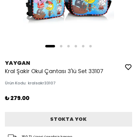
YAYGAN
Kral Şakir Okul Çantası 3'lü Set 33107
Ürün Kodu
:
kralsakr33107
₺ 279.00
STOKTA YOK
150 TL üzeri ücretsiz kargo