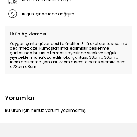
10 gün içinde iade değişim
Ürün Açıklaması
Yaygan çanta güvencesi ile üretilen 3' lü okul çantası seti su
geçirmez özel kumaştan imal edilmiştir beslenme
çantasında bulunun termos sayesinde sıcak ve soğuk
yiyecekler muhafaza edilir okul çantası: 38cm x 30cm x
18cm beslenme çantası: 23cm x 19cm x 15cm kalemlik: 8cm
x 23cm x 8cm
Yorumlar
Bu ürün için henüz yorum yapılmamış.