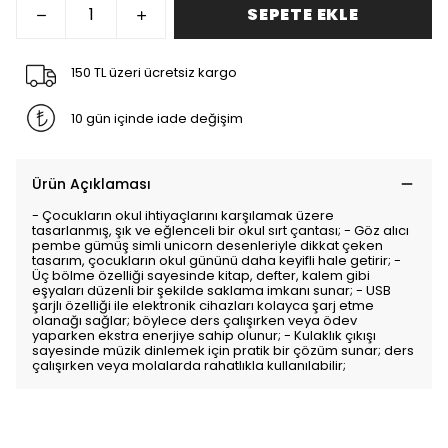
SEPETE EKLE
150 TL üzeri ücretsiz kargo
10 gün içinde iade değişim
Ürün Açıklaması
- Çocukların okul ihtiyaçlarını karşılamak üzere
tasarlanmış, şık ve eğlenceli bir okul sırt çantası; - Göz alıcı
pembe gümüş simli unicorn desenleriyle dikkat çeken
tasarım, çocukların okul gününü daha keyifli hale getirir; -
Üç bölme özelliği sayesinde kitap, defter, kalem gibi
eşyaları düzenli bir şekilde saklama imkanı sunar; - USB
şarjlı özelliği ile elektronik cihazları kolayca şarj etme
olanağı sağlar; böylece ders çalışırken veya ödev
yaparken ekstra enerjiye sahip olunur; - Kulaklık çıkışı
sayesinde müzik dinlemek için pratik bir çözüm sunar; ders
çalışırken veya molalarda rahatlıkla kullanılabilir;