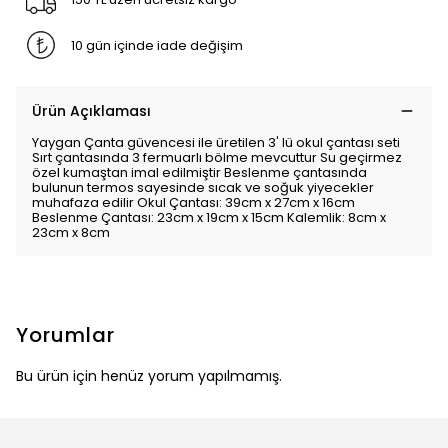
10 gün içinde iade değişim
Ürün Açıklaması
Yaygan Çanta güvencesi ile üretilen 3' lü okul çantası seti
Sırt çantasında 3 fermuarlı bölme mevcuttur Su geçirmez
özel kumaştan imal edilmiştir Beslenme çantasında
bulunun termos sayesinde sıcak ve soğuk yiyecekler
muhafaza edilir Okul Çantası: 39cm x 27cm x 16cm
Beslenme Çantası: 23cm x 19cm x 15cm Kalemlik: 8cm x
23cm x 8cm
Yorumlar
Bu ürün için henüz yorum yapılmamış.