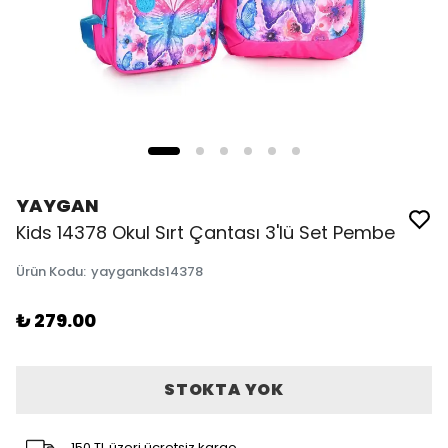
YAYGAN
Kids 14378 Okul Sırt Çantası 3'lü Set Pembe
Ürün Kodu
:
yaygankds14378
₺ 279.00
STOKTA YOK
150 TL üzeri ücretsiz kargo