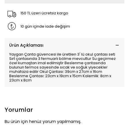
150 TL üzeri ücretsiz kargo
10 gün içinde iade değişim
Ürün Açıklaması
Yaygan Çanta güvencesi ile üretilen 3' lü okul çantası seti
Sırt çantasında 3 fermuarlı bölme mevcuttur Su geçirmez
özel kumaştan imal edilmiştir Beslenme çantasında
bulunun termos sayesinde sıcak ve soğuk yiyecekler
muhafaza edilir Okul Çantası: 39cm x 27cm x 16cm
Beslenme Çantası: 23cm x 19cm x 15cm Kalemlik: 8cm x
23cm x 8cm
Yorumlar
Bu ürün için henüz yorum yapılmamış.