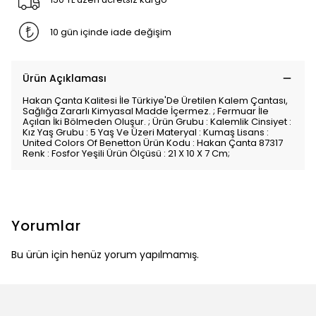
10 gün içinde iade değişim
Ürün Açıklaması
Hakan Çanta Kalitesi İle Türkiye'De Üretilen Kalem Çantası,
Sağlığa Zararlı Kimyasal Madde İçermez. ; Fermuar İle
Açılan İki Bölmeden Oluşur. ; Ürün Grubu : Kalemlik Cinsiyet :
Kız Yaş Grubu : 5 Yaş Ve Üzeri Materyal : Kumaş Lisans :
United Colors Of Benetton Ürün Kodu : Hakan Çanta 87317
Renk : Fosfor Yeşili Ürün Ölçüsü : 21 X 10 X 7 Cm;
Yorumlar
Bu ürün için henüz yorum yapılmamış.