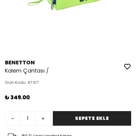
BENETTON
Kalem Çantası /
Ürün Kodu
:
87317
₺ 349.00
SEPETE EKLE
150 TL üzeri ücretsiz kargo