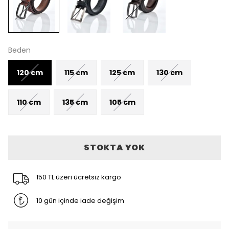
Beden
120 cm
115 cm
125 cm
130 cm
110 cm
135 cm
105 cm
STOKTA YOK
150 TL üzeri ücretsiz kargo
10 gün içinde iade değişim