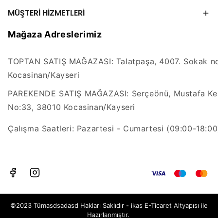
MÜŞTERİ HİZMETLERİ
Mağaza Adreslerimiz
TOPTAN SATIŞ MAĞAZASI: Talatpaşa, 4007. Sokak no
Kocasinan/Kayseri
PAREKENDE SATIŞ MAĞAZASI: Serçeönü, Mustafa Kem
No:33, 38010 Kocasinan/Kayseri
Çalışma Saatleri: Pazartesi - Cumartesi (09:00-18:00
©2023 Tümasdsadasd Hakları Saklıdır - ikas E-Ticaret
Altyapısı ile
Hazırlanmıştır.