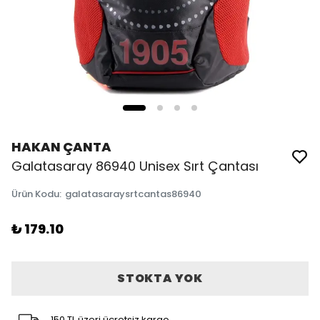
HAKAN ÇANTA
Galatasaray 86940 Unisex Sırt Çantası
Ürün Kodu
:
galatasaraysrtcantas86940
₺ 179.10
STOKTA YOK
150 TL üzeri ücretsiz kargo