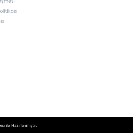
leşmesi
olitikası
sı
ısı ile Hazırlanmıştır.