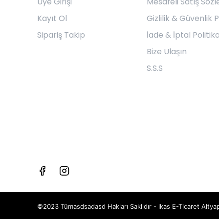
Üye Girişi
Mesafeli Satış Söz
Kayıt Ol
Gizlilik & Güvenlik P
Sipariş Takip
İade & İptal Politika
Bize Ulaşın
S.S.S
©2023 Tümasdsadasd Hakları Saklıdır - ikas E-Ticaret
Altyap