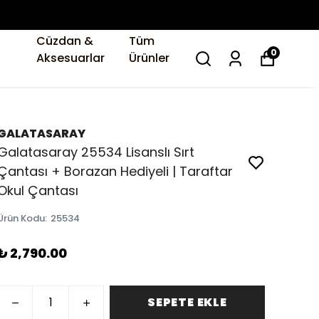
Cüzdan &
Tüm
0
Aksesuarlar
Ürünler
GALATASARAY
Galatasaray 25534 Lisanslı Sırt
Çantası + Borazan Hediyeli | Taraftar
Okul Çantası
Ürün Kodu
:
25534
₺ 2,790.00
SEPETE EKLE