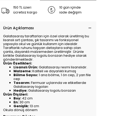
150 TL üzeri
10 gün içinde
ücretsiz kargo
iade değişim
Ürün Açıklaması
Galatasaray taraftarları için özel olarak üretilmiş bu
lisanslı sırt çantası, şık tasarımı ve fonksiyonel
yapısıyla okul ve günlük kullanım için idealdir.
Taraftarlık ruhunu taşıyan detaylara sahip olan
çanta, dayanıklı malzemeden üretilmiştir. Ürünle
birlikte Galatasaray logolu borazan hediye olarak
gönderilmektedir.
Ürün Özellikleri:
Lisanslı Ürün:
Galatasaray resmi lisanslıdır.
Malzeme:
Kaliteli ve dayanıklı kumaş
Bölme Sayısı:
1 ana bölme, 1 ön cep, 2 yan file
cep
Tasarım:
Fermuar uçlarında ve etiketlerde
Galatasaray logoları
Hediye:
Galatasaray logolu borazan
Ürün Ölçüleri:
Boy:
42 cm
En:
30 cm
Genişlik:
13 cm
Okula dönüş dönem