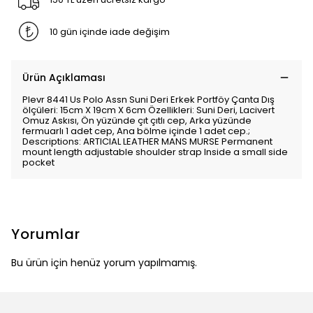
10 gün içinde iade değişim
Ürün Açıklaması
Plevr 8441 Us Polo Assn Suni Deri Erkek Portföy Çanta Dış
ölçüleri: 15cm X 19cm X 6cm Özellikleri: Suni Deri, Lacivert
Omuz Askısı, Ön yüzünde çıt çıtlı cep, Arka yüzünde
fermuarlı 1 adet cep, Ana bölme içinde 1 adet cep.;
Descriptions: ARTICIAL LEATHER MANS MURSE Permanent
mount length adjustable shoulder strap Inside a small side
pocket
Yorumlar
Bu ürün için henüz yorum yapılmamış.