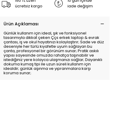
150 TL üzeri
10 gün içinde
ücretsiz kargo
iade değişim
Ürün Açıklaması
Günlük kullanım için ideal, şık ve fonksiyonel
tasarımıyla dikkat çeken Ççs erkek laptop & evrak
çantası, iş ve okul hayatınızı kolaylaştırır; Sade ve düz
deseniyle her türlü kıyafetle uyum sağlayan bu
çanta, profesyonel bir görünüm sunar; Pratik askılı
yapısı sayesinde omuzda rahatça taşınabilir ve
istediğiniz yere kolayca ulaşmanızı sağlar; Dayanıklı
dokuma kumaş tipi ile uzun süreli kullanım için
idealdir; günlük aşınma ve yıpranmalara karşı
koruma sunar;