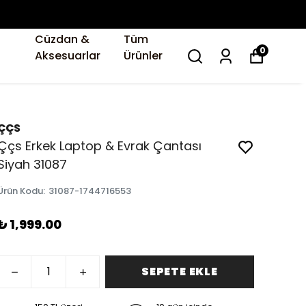
Cüzdan &
Tüm
0
Aksesuarlar
Ürünler
ÇÇS
Ççs Erkek Laptop & Evrak Çantası
Siyah 31087
Ürün Kodu
:
31087-1744716553
₺ 1,999.00
SEPETE EKLE