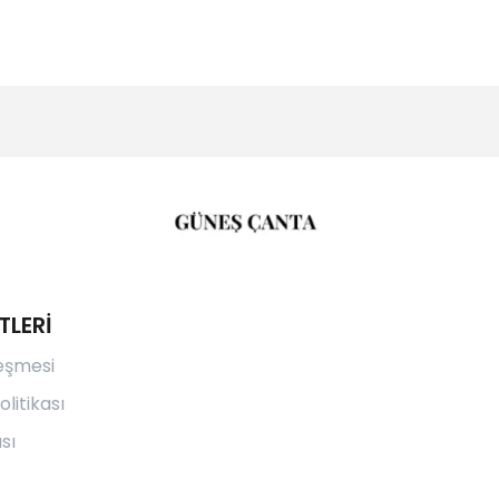
TLERİ
leşmesi
olitikası
sı