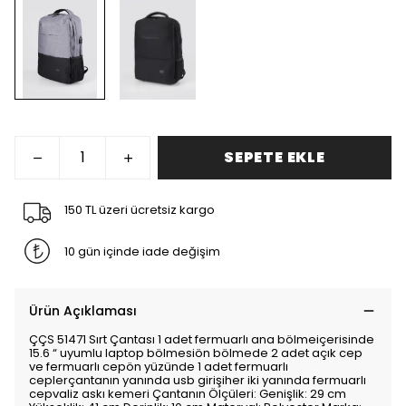
SEPETE EKLE
150 TL üzeri ücretsiz kargo
10 gün içinde iade değişim
Ürün Açıklaması
ÇÇS 51471 Sırt Çantası 1 adet fermuarlı ana bölmeiçerisinde
15.6 “ uyumlu laptop bölmesiön bölmede 2 adet açık cep
ve fermuarlı cepön yüzünde 1 adet fermuarlı
ceplerçantanın yanında usb girişiher iki yanında fermuarlı
cepvaliz askı kemeri Çantanın Ölçüleri: Genişlik: 29 cm