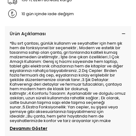
10 gün içinde iade değişim
Ürün Açıklaması
*Bu sırt çantası, günlük kullanım ve seyahatler için hem şık
hem de fonksiyonel bir seçenektir.; Modern ve estetik bir
tasarıma sahip olan çanta, gri tonlarında kaliteli kumaş
malzemeden üretilmiştir.; İşte öne çıkan özellikleri:;1.Çok
Amaçlı Kullanım: Geniş iç hacmi sayesinde hem laptop,
tablet gibi elektronik cihazlarınızı hem de kitaplar ve diğer
eşyalarınızı rahatça taşıyabilirsiniz.;2.Dış Cepler: Birden
fazla fermuarlı dış cep, eşyalarınızı kolay erişilebilir bir
şekilde düzenlemenize olanak tanır.;3.Şık Detaylar:
Kahverengi deri detaylar ve fermuar tutacakları, çantaya
hem modern hem de klasik bir dokunuş
katmıştır.;4.Konforlu Tasarım: Ayarlanabilir ve dolgulu omuz
askıları, uzun süreli kullanımda rahatlık sağlar.; Ek olarak,
üstte bulunan taşıma sapı elde taşıma seçeneği
sunar.;5.Ekstra Fonksiyonellik: Yan cepler, su şişesi veya
şemsiye gibi aksesuarlarınızı taşıyabilmeniz için
idealdir.;;Bu çanta, hem şehir hayatında hem de
seyahatlerinizde konfor ve tarz arayanlar için müke
Devamını Göster