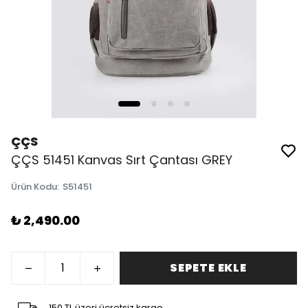
ÇÇS
ÇÇS 51451 Kanvas Sırt Çantası GREY
Ürün Kodu
:
S51451
₺ 2,490.00
SEPETE EKLE
150 TL üzeri ücretsiz kargo