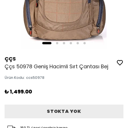
ÇÇS
Ççs 50978 Geniş Hacimli Sırt Çantası Bej
Ürün Kodu
:
ccs50978
₺ 1,499.00
STOKTA YOK
150 TL üzeri ücretsiz kargo