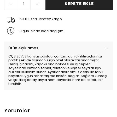
SEPETE EKLE
150 TL üzeri ücretsiz kargo
10 gün içinde iade değişim
Ürün Açıklaması
ÇÇS 30758 kanvas postacı çantası, günlük ihtiyaçlarınızı
pratik şekilde taşımanız için özel olarak tasarlanmıştır.
Geniş iç hacmi, kapaklı ana bölmesi ve iç cepleri
sayesinde cüzdan, tablet, telefon ve kişisel eşyalar için
düzenli kullanım sunar. Ayarlanabilir omuz askısı ile farklı
boylara uygun rahat taşıma imkânı sağlar. Sağlam kumaşı
ve şık dikiş detaylarıyla hem dayanıklı hem de estetik bir
tercihtir.
Yorumlar