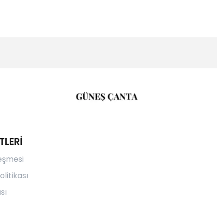
TLERİ
leşmesi
olitikası
sı