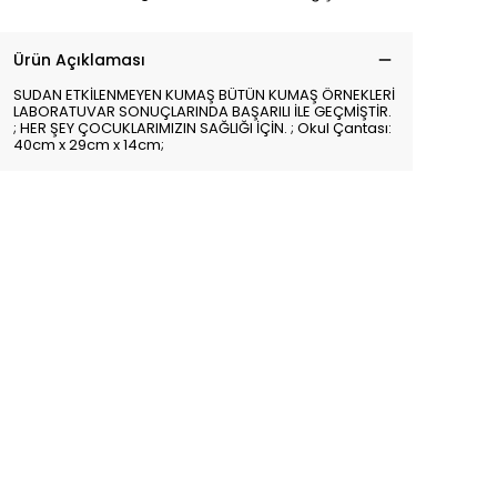
Ürün Açıklaması
SUDAN ETKİLENMEYEN KUMAŞ BÜTÜN KUMAŞ ÖRNEKLERİ
LABORATUVAR SONUÇLARINDA BAŞARILI İLE GEÇMİŞTİR.
; HER ŞEY ÇOCUKLARIMIZIN SAĞLIĞI İÇİN. ; Okul Çantası:
40cm x 29cm x 14cm;