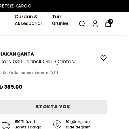
Cüzdan &
Tüm
0
Aksesuarlar
Ürünler
HAKAN ÇANTA
Cars 0311 Lisanslı Okul Çantası
Ürün Kodu
:
carsokulcantas0311
₺ 389.00
STOKTA YOK
150 TL üzeri
10 gün içinde
ücretsiz kargo
iade değişim