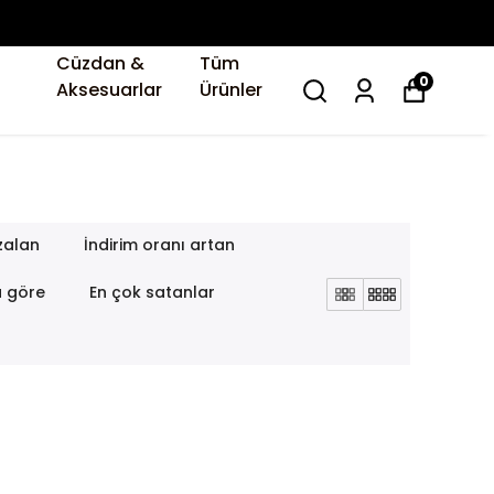
Cüzdan &
Tüm
0
Aksesuarlar
Ürünler
zalan
İndirim oranı artan
a göre
En çok satanlar