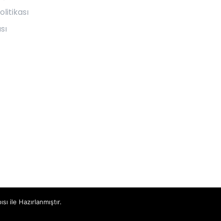
olitikası
sı
ısı ile Hazırlanmıştır.