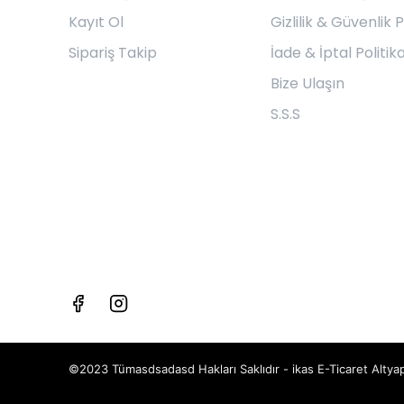
Kayıt Ol
Gizlilik & Güvenlik P
Sipariş Takip
İade & İptal Politika
Bize Ulaşın
S.S.S
©2023 Tümasdsadasd Hakları Saklıdır - ikas E-Ticaret
Altyap