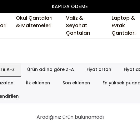
KAPIDA ÖDEME
Okul Çantaları
Valiz &
Laptop &
arı
& Malzemeleri
Seyahat
Evrak
Çantaları
Çantaları
re A-Z
Ürün adına göre Z-A
Fiyat artan
Fiyat a
azalan
İlk eklenen
Son eklenen
En yüksek puan
endirilen
Aradığınız ürün bulunamadı