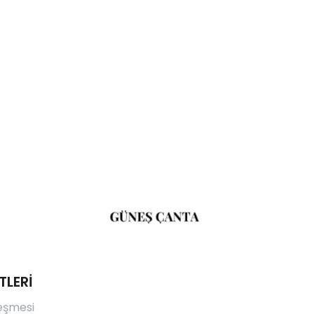
TLERİ
leşmesi