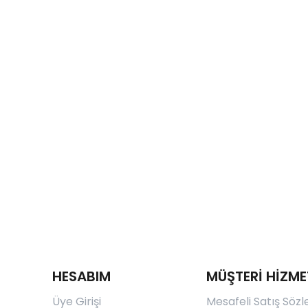
HESABIM
MÜŞTERİ HİZME
Üye Girişi
Mesafeli Satış Söz