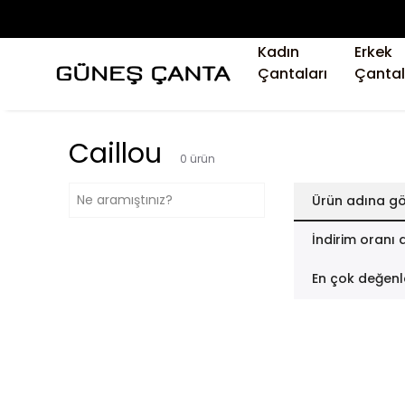
Kadın
Erkek
Çantaları
Çantal
Caillou
0
ürün
Ürün adına gö
İndirim oranı 
En çok değenl