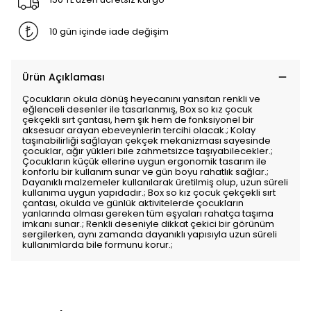
10 gün içinde iade değişim
Ürün Açıklaması
Çocukların okula dönüş heyecanını yansıtan renkli ve
eğlenceli desenler ile tasarlanmış, Box so kız çocuk
çekçekli sırt çantası, hem şık hem de fonksiyonel bir
aksesuar arayan ebeveynlerin tercihi olacak.; Kolay
taşınabilirliği sağlayan çekçek mekanizması sayesinde
çocuklar, ağır yükleri bile zahmetsizce taşıyabilecekler.;
Çocukların küçük ellerine uygun ergonomik tasarım ile
konforlu bir kullanım sunar ve gün boyu rahatlık sağlar.;
Dayanıklı malzemeler kullanılarak üretilmiş olup, uzun süreli
kullanıma uygun yapıdadır.; Box so kız çocuk çekçekli sırt
çantası, okulda ve günlük aktivitelerde çocukların
yanlarında olması gereken tüm eşyaları rahatça taşıma
imkanı sunar.; Renkli deseniyle dikkat çekici bir görünüm
sergilerken, aynı zamanda dayanıklı yapısıyla uzun süreli
kullanımlarda bile formunu korur.;