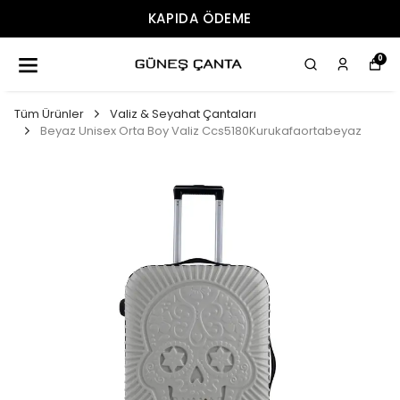
KAPIDA ÖDEME
0
Tüm Ürünler
Valiz & Seyahat Çantaları
Beyaz Unisex Orta Boy Valiz Ccs5180Kurukafaortabeyaz