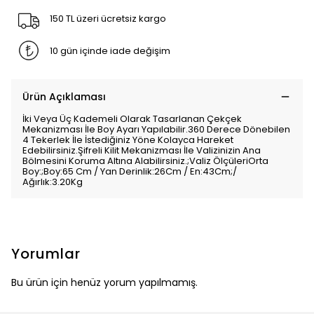
150 TL üzeri ücretsiz kargo
10 gün içinde iade değişim
Ürün Açıklaması
İki Veya Üç Kademeli Olarak Tasarlanan Çekçek
Mekanizması İle Boy Ayarı Yapılabilir.360 Derece Dönebilen
4 Tekerlek İle İstediğiniz Yöne Kolayca Hareket
Edebilirsiniz.Şifreli Kilit Mekanizması İle Valizinizin Ana
Bölmesini Koruma Altına Alabilirsiniz.;Valiz ÖlçüleriOrta
Boy:;Boy:65 Cm / Yan Derinlik:26Cm / En:43Cm;/
Ağırlık:3.20Kg
Yorumlar
Bu ürün için henüz yorum yapılmamış.