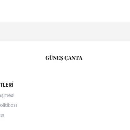
TLERİ
leşmesi
olitikası
sı