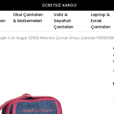
ÜCRETSIZ KARGO
Okul Çantaları
Valiz &
Laptop &
arı
& Malzemeleri
Seyahat
Evrak
Çantaları
Çantaları
ngle Cat Sugar 22502 Mavi Kız Çocuk Omuz Çantası 10018332