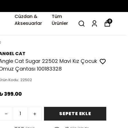
Cüzdan &
Tüm
0
Aksesuarlar
Ürünler
8
ANGEL CAT
Angle Cat Sugar 22502 Mavi Kız Çocuk
Omuz Çantası 100183328
Ürün Kodu
:
22502
₺ 399.00
SEPETE EKLE